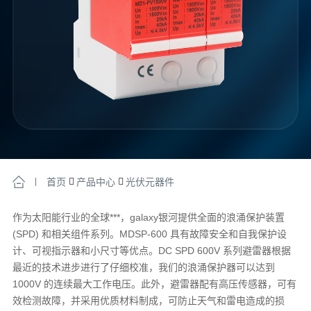
首页
产品中心
光伏元器件
作为太阳能行业的全球***，galaxy银河提供全面的浪涌保护装置
(SPD) 和相关组件系列。MDSP-600 具有故障安全和自我保护设
计、可视指示器和小尺寸等优点。DC SPD 600V 系列避雷器根据
最近的技术进步进行了仔细校准，我们的浪涌保护器可以达到
1000V 的连续最大工作电压。此外，避雷器配有高压传感器，可有
效检测故障，并采用优质材料制成，可防止天气和雷电造成的损