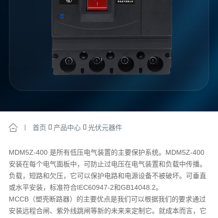
首页
产品中心
光伏元器件
MDM5Z-400 是所有低压电气装置的主要保护系统。MDM5Z-400
安装在每个电气面板中，可防止过电压在电气装置和负载中传播。
负载，短路和欠压，它可以保护电路和电源设备不被破坏。可垂直
或水平安装，标准符合IEC60947-2和GB14048.2。
MCCB（塑壳断路器）的主要优点是我们可以根据我们的要求通过
安装远程合闸、紫外线跳闸等新的未来来定制它。就成本而言，它